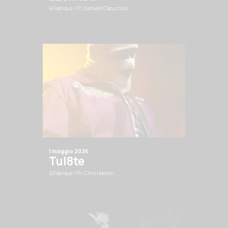
@Fabrique
/ Ph. Samuele Cacucciolo
1 maggio 2026
Tul8te
@Fabrique
/ Ph. Chris Harman