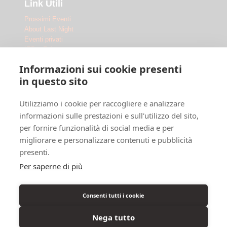
Link Utili
Prossimi Eventi
About Last Night
Eventi privati
IED x Fabrique
Outdoor
Informazioni sui cookie presenti
Le Location
in questo sito
Fabrique Milano
Utilizziamo i cookie per raccogliere e analizzare
Ippodromo Snai San Siro
Ippodromo Snai La Maura
informazioni sulle prestazioni e sull'utilizzo del sito,
Chi siamo
per fornire funzionalità di social media e per
Dove siamo
migliorare e personalizzare contenuti e pubblicità
F.A.Q.
presenti.
Legal
Per saperne di più
Privacy Policy
Cookie Policy
Consenti tutti i cookie
Info Disabili
Nega tutto