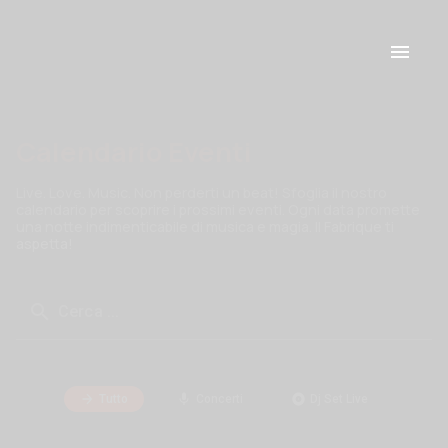
Calendario Eventi
Live. Love. Music. Non perderti un beat! Sfoglia il nostro
calendario per scoprire i prossimi eventi. Ogni data promette
una notte indimenticabile di musica e magia. Il Fabrique ti
aspetta!
Cerca ...
Tutto
Concerti
Dj Set Live