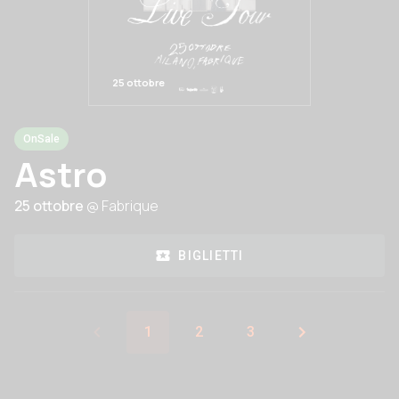
25 ottobre
OnSale
Astro
25 ottobre
@ Fabrique
BIGLIETTI
1
2
3