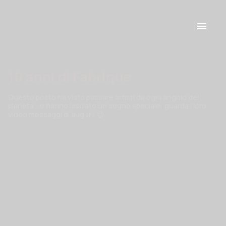
10 anni di Fabrique
Questo posto ha visto passare artisti da ogni angolo del
pianeta... e hanno lasciato un segno speciale: guarda i loro
video messaggi di auguri! 😉