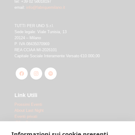
tel: +39 02 58018197
email:
info@fabriquemilano.it
TUTTI PER UNO S.r.l.
Sede legale: Viale Tunisia, 13
20124 – Milano
P. IVA 08435070969
REA CCIAA MI-2026101
Capitale Sociale Interamente Versato €10.000,00
Link Utili
Prossimi Eventi
About Last Night
Eventi privati
IED x Fabrique
Outdoor
Informazioni sui cookie presenti