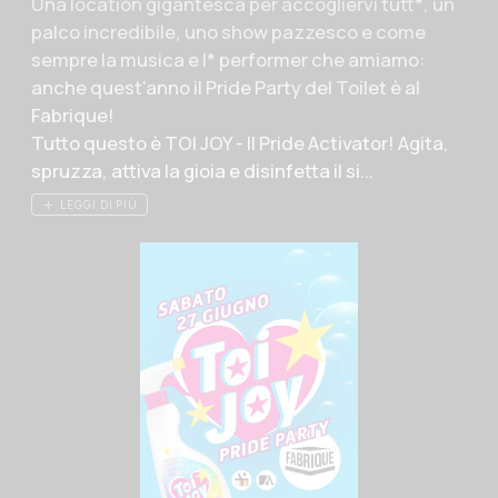
Descrizione evento
Una location gigantesca per accogliervi tutt*, un
palco incredibile, uno show pazzesco e come
sempre la musica e l* performer che amiamo:
anche quest'anno il Pride Party del Toilet è al
Fabrique!
Tutto questo è TOI JOY - Il Pride Activator! Agita,
spruzza, attiva la gioia e disinfetta il si...
LEGGI DI PIÙ