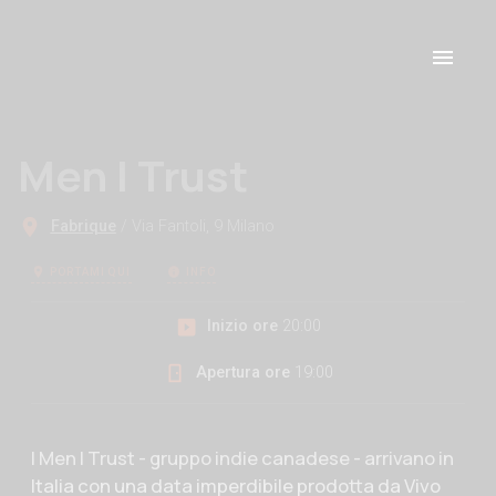
Men I Trust
Fabrique
/ Via Fantoli, 9 Milano
PORTAMI QUI
INFO
Inizio ore
20:00
Apertura ore
19:00
Descrizione evento
I Men I Trust - gruppo indie canadese - arrivano in
Italia con una data imperdibile prodotta da Vivo