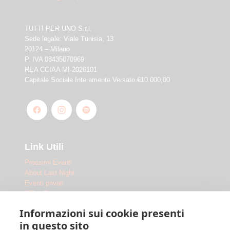
TUTTI PER UNO S.r.l.
Sede legale: Viale Tunisia, 13
20124 – Milano
P. IVA 08435070969
REA CCIAA MI-2026101
Capitale Sociale Interamente Versato €10.000,00
Link Utili
Prossimi Eventi
About Last Night
Eventi privati
IED x Fabrique
Outdoor
Informazioni sui cookie presenti
Le Location
in questo sito