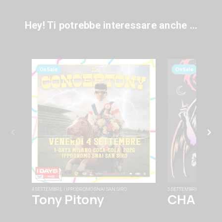
Hey! Ti potrebbe interessare anche ...
OnSale
OnSale
4 SETTEMBRE | IPPODROMO SNAI SAN SIRO
5 SETTEMBRE | FABRIQU
Tony Pitony
CHAINS