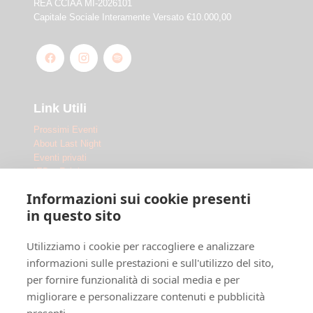
REA CCIAA MI-2026101
Capitale Sociale Interamente Versato €10.000,00
Link Utili
Prossimi Eventi
About Last Night
Eventi privati
IED x Fabrique
Outdoor
Informazioni sui cookie presenti
Le Location
in questo sito
Fabrique Milano
Utilizziamo i cookie per raccogliere e analizzare
Ippodromo Snai San Siro
Ippodromo Snai La Maura
informazioni sulle prestazioni e sull'utilizzo del sito,
Chi siamo
per fornire funzionalità di social media e per
Dove siamo
migliorare e personalizzare contenuti e pubblicità
F.A.Q.