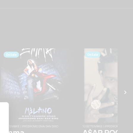
OnSale
OnSale
9 SETTEMBRE | IPPODROMO SNAI SAN SIRO
10 SETTEMBRE | IPPODROMO SNAI SA
Emma
A$AP ROCKY