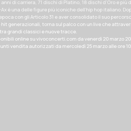
anni di carriera, 71 dischi di Platino, 18 dischi d’Oro e più d
-Ax è una delle figure più iconiche dell’hip hop italiano. Do
poca con gli Articolo 31 e aver consolidato il suo percorso
hit generazionali, torna sul palco con un live che attrave
tra grandi classici e nuove tracce.
ponibili online su
vivoconcerti.com
da venerdì 20 marzo 202
punti vendita autorizzati da mercoledì 25 marzo alle ore 10