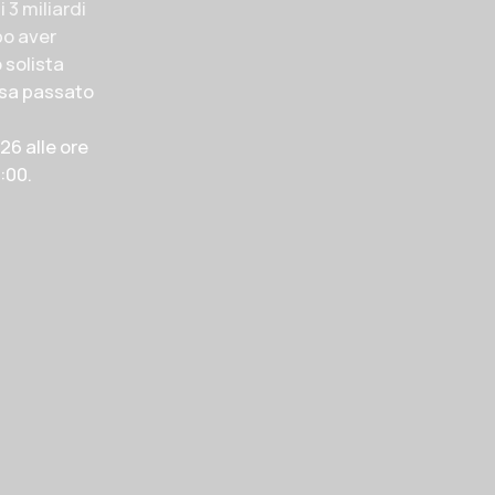
i 3 miliardi
po aver
 solista
rsa passato
6 alle ore
:00.