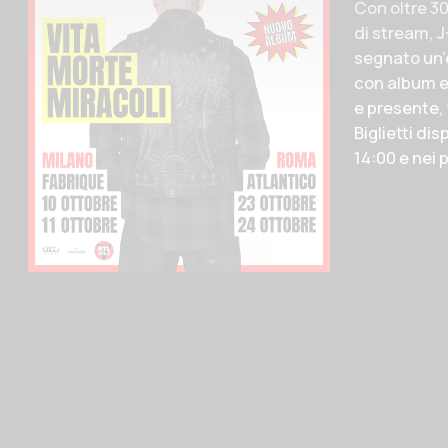
Con oltre 30 
di stream, J
segnato un’e
con album e 
e presente, 
Biglietti dis
14:00 e nei 