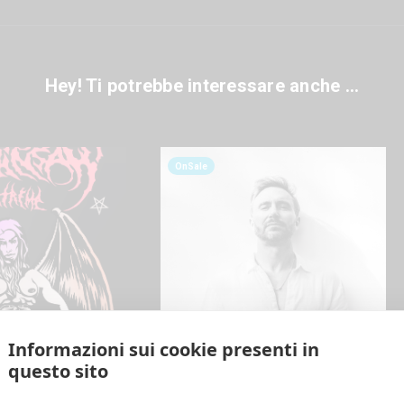
Hey! Ti potrebbe interessare anche ...
OnSale
Informazioni sui cookie presenti in
questo sito
E
6 SETTEMBRE | IPPODROMO SNAI SAN SIRO
AW EXTREME
David Guetta