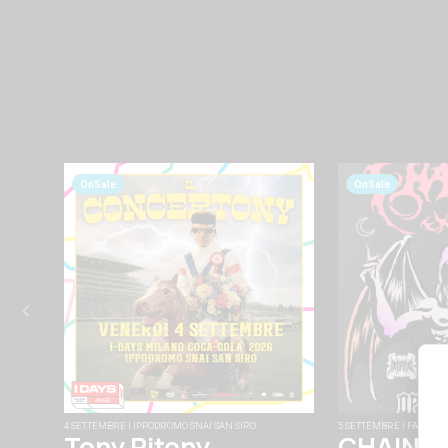
OnSale
OnSale
4 SETTEMBRE | IPPODROMO SNAI SAN SIRO
5 SETTEMBRE | FABRIQU
Tony Pitony
CHAINS