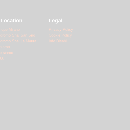
 Location
Legal
rique Milano
Privacy Policy
odromo Snai San Siro
Cookie Policy
odromo Snai La Maura
Info Disabili
 siamo
e siamo
.Q.