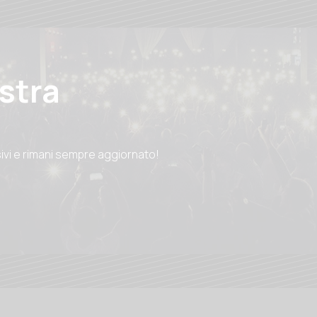
ostra
sivi e rimani sempre aggiornato!