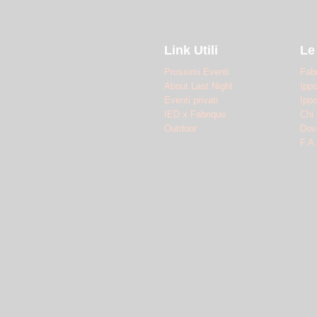
Link Utili
Le
Prossimi Eventi
Fab
About Last Night
Ipp
Eventi privati
Ipp
IED x Fabrique
Chi
Outdoor
Dov
F.A