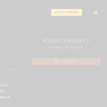
TNERS
EVENTI PRIVATI
ACQUISTA BIGLIETTI
Promoter: Vivo Concerti
TICKETONE
I
INFO
TALIA
26,
bre al