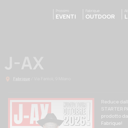
Prossimi
Fabrique
Ab
EVENTI
OUTDOOR
L
J-AX
Fabrique
/ Via Fantoli, 9 Milano
Descrizione
Reduce dalla
STARTER PAC
prodotto da 
Fabrique!