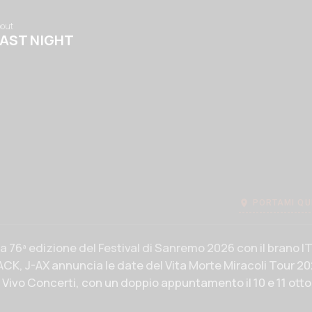
out
Fabrique
Galleries
Fabrique
AST NIGHT
10 YEARS
IED 4 FBRQ
PAR
PORTAMI QU
 evento
 76ª edizione del Festival di Sanremo 2026 con il brano I
K, J-AX annuncia le date del Vita Morte Miracoli Tour 20
Vivo Concerti, con un doppio appuntamento il 10 e 11 otto