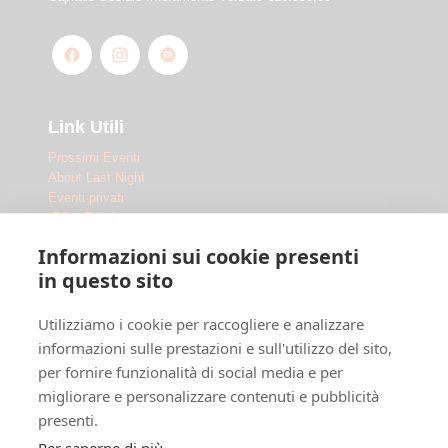
Link Utili
Prossimi Eventi
About Last Night
Eventi privati
IED x Fabrique
Outdoor
Informazioni sui cookie presenti
Le Location
in questo sito
Fabrique Milano
Utilizziamo i cookie per raccogliere e analizzare
Ippodromo Snai San Siro
Ippodromo Snai La Maura
informazioni sulle prestazioni e sull'utilizzo del sito,
Chi siamo
per fornire funzionalità di social media e per
Dove siamo
migliorare e personalizzare contenuti e pubblicità
F.A.Q.
presenti.
Legal