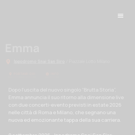
Emma
Ippodromo Snai San Siro
/ Piazzale Lotto Milano
PORTAMI QUI
INFO
Descrizione evento
Dopo l’uscita del nuovo singolo “Brutta Storia”,
Emma annuncia il suo ritorno alla dimensione live
con due concerti-evento previsti in estate 2026
nelle città di Roma e Milano, che segnano una
nuova ed emozionante tappa della sua carriera.