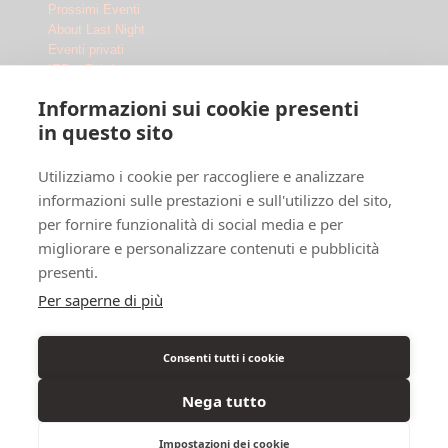
Prossimi Eventi
About Last Night
Eventi privati
IED x Fabrique
Outdoor
Informazioni sui cookie presenti
Le Location
in questo sito
Fabrique Milano
Utilizziamo i cookie per raccogliere e analizzare
Ippodromo Snai San Siro
Ippodromo Snai La Maura
informazioni sulle prestazioni e sull'utilizzo del sito,
Chi siamo
per fornire funzionalità di social media e per
Dove siamo
migliorare e personalizzare contenuti e pubblicità
F.A.Q.
presenti.
Legal
Per saperne di più
Privacy Policy
Cookie Policy
Consenti tutti i cookie
Info Disabili
Nega tutto
Impostazioni dei cookie