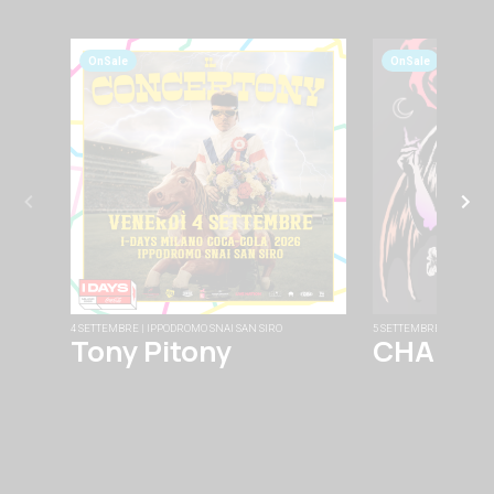
OnSale
OnSale
4 SETTEMBRE | IPPODROMO SNAI SAN SIRO
5 SETTEMBRE | FABRIQU
Tony Pitony
CHAINS