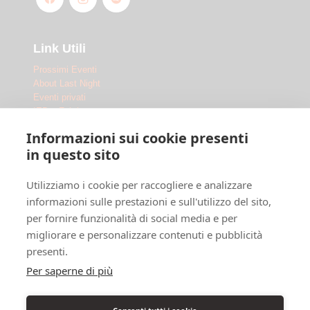
Link Utili
Prossimi Eventi
About Last Night
Eventi privati
IED x Fabrique
Outdoor
Informazioni sui cookie presenti
Le Location
in questo sito
Fabrique Milano
Utilizziamo i cookie per raccogliere e analizzare
Ippodromo Snai San Siro
Ippodromo Snai La Maura
informazioni sulle prestazioni e sull'utilizzo del sito,
Chi siamo
per fornire funzionalità di social media e per
Dove siamo
migliorare e personalizzare contenuti e pubblicità
F.A.Q.
presenti.
Legal
Per saperne di più
Privacy Policy
Cookie Policy