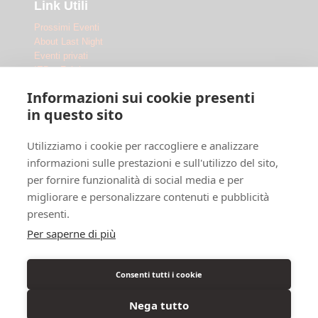
Link Utili
Prossimi Eventi
About Last Night
Eventi privati
IED x Fabrique
Outdoor
Informazioni sui cookie presenti
Le Location
in questo sito
Fabrique Milano
Utilizziamo i cookie per raccogliere e analizzare
Ippodromo Snai San Siro
Ippodromo Snai La Maura
informazioni sulle prestazioni e sull'utilizzo del sito,
Chi siamo
per fornire funzionalità di social media e per
Dove siamo
migliorare e personalizzare contenuti e pubblicità
F.A.Q.
presenti.
Legal
Per saperne di più
Privacy Policy
Cookie Policy
Consenti tutti i cookie
Info Disabili
Nega tutto