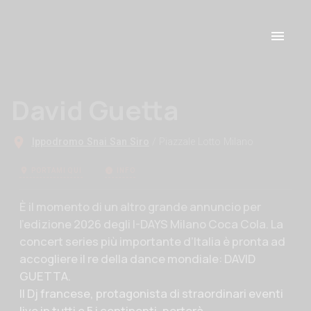
David Guetta
Ippodromo Snai San Siro
/ Piazzale Lotto Milano
PORTAMI QUI
INFO
Descrizione evento
È il momento di un altro grande annuncio per
l’edizione 2026 degli I-DAYS Milano Coca Cola. La
concert series più importante d’Italia è pronta ad
accogliere il re della dance mondiale: DAVID
GUETTA.
Il Dj francese, protagonista di straordinari eventi
live in tutti e 5 i continenti, porterà ...