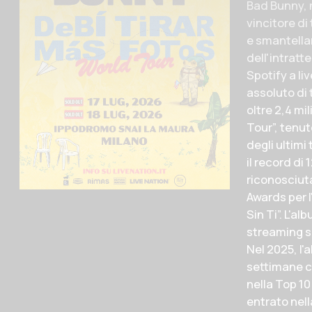
Bad Bunny, n
vincitore di
e smantellar
dell'intratt
Spotify a li
assoluto di 
oltre 2,4 mi
Tour”, tenut
degli ultimi
il record di
riconosciut
Awards per l
Sin Ti”. L'a
streaming su
Nel 2025, l
settimane co
nella Top 10
entrato nell