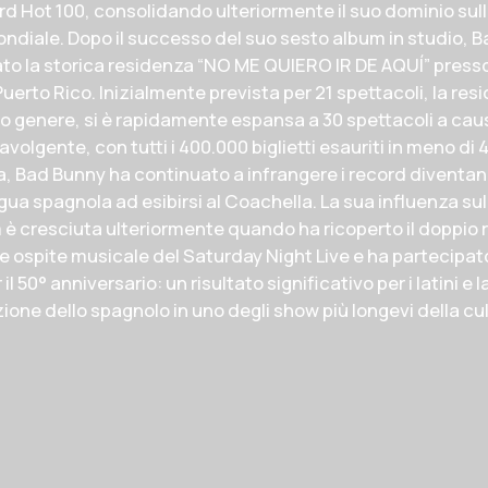
ard Hot 100, consolidando ulteriormente il suo dominio sul
ndiale. Dopo il successo del suo sesto album in studio, 
to la storica residenza “NO ME QUIERO IR DE AQUÍ” presso
uerto Rico. Inizialmente prevista per 21 spettacoli, la res
uo genere, si è rapidamente espansa a 30 spettacoli a cau
olgente, con tutti i 400.000 biglietti esauriti in meno di 4 o
a, Bad Bunny ha continuato a infrangere i record diventan
ingua spagnola ad esibirsi al Coachella. La sua influenza sul
è cresciuta ulteriormente quando ha ricoperto il doppio r
e ospite musicale del Saturday Night Live e ha partecipato
il 50° anniversario: un risultato significativo per i latini e l
one dello spagnolo in uno degli show più longevi della cu