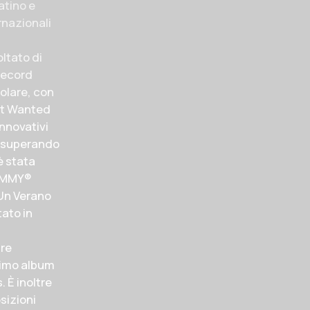
atino e
rnazionali
oltato di
 record
solare, con
Most Wanted
innovativi
r, superando
è stata
RAMMY®
“Un Verano
tato in
tre
ttimo album
. È inoltre
osizioni