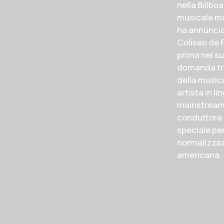
nella Billbo
musicale mo
ha annuncia
Coliseo de P
prima nel s
domanda trav
della music
artista in l
mainstream 
conduttore 
speciale per 
normalizzazi
americana.