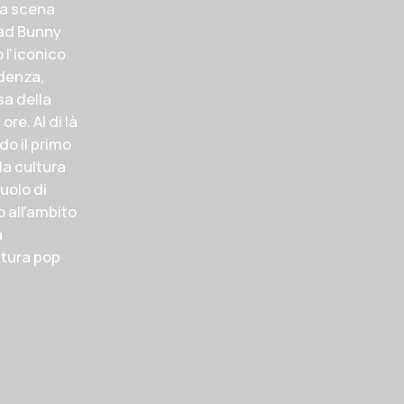
la scena
Bad Bunny
 l'iconico
idenza,
sa della
re. Al di là
do il primo
la cultura
uolo di
 all'ambito
a
ltura pop