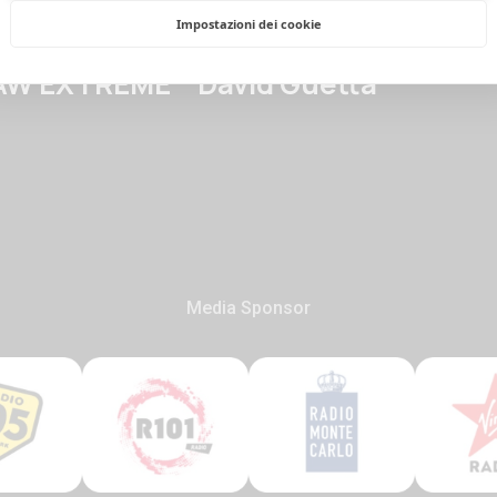
Impostazioni dei cookie
E
6 SETTEMBRE | IPPODROMO SNAI SAN SIRO
AW EXTREME
David Guetta
Media Sponsor