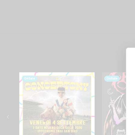
OnSale
OnSale