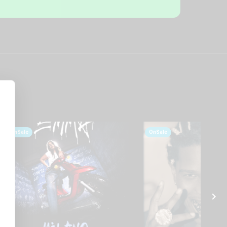
OnSale
OnSale