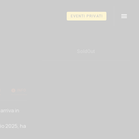
TNERS
EVENTI PRIVATI
SoldOut
I
INFO
rriva in
io 2025, ha