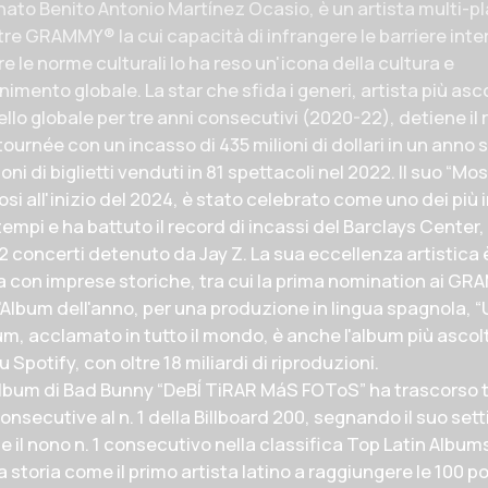
ato Benito Antonio Martínez Ocasio, è un artista multi-pl
 tre GRAMMY® la cui capacità di infrangere le barriere inte
e le norme culturali lo ha reso un'icona della cultura e
enimento globale. La star che sfida i generi, artista più asc
vello globale per tre anni consecutivi (2020-22), detiene il
tournée con un incasso di 435 milioni di dollari in un anno 
lioni di biglietti venduti in 81 spettacoli nel 2022. Il suo “
osi all'inizio del 2024, è stato celebrato come uno dei più 
 tempi e ha battuto il record di incassi del Barclays Cente
 12 concerti detenuto da Jay Z. La sua eccellenza artistica 
a con imprese storiche, tra cui la prima nomination ai G
'Album dell'anno, per una produzione in lingua spagnola, 
lbum, acclamato in tutto il mondo, è anche l'album più ascol
 Spotify, con oltre 18 miliardi di riproduzioni.
'album di Bad Bunny “DeBÍ TiRAR MáS FOToS” ha trascorso 
nsecutive al n. 1 della Billboard 200, segnando il suo se
 e il nono n. 1 consecutivo nella classifica Top Latin Albums
a storia come il primo artista latino a raggiungere le 100 p