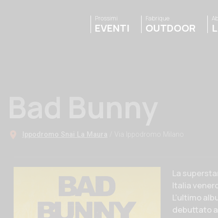
Prossimi
Fabrique
Ab
EVENTI
OUTDOOR
L
Bad Bunny
Ippodromo Snai La Maura
/ Via Ippodromo Milano
Descrizione
La supersta
Italia vener
L’ultimo alb
debuttato al