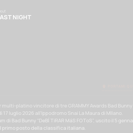
out
Fabrique
Galleries
Fabrique
AST NIGHT
10 YEARS
IED 4 FBRQ
PAR
PORTAMI QU
 evento
r multi-platino vincitore di tre GRAMMY Awards Bad Bunny a
dì 17 luglio 2026 all’Ippodromo Snai La Maura di MIlano.
um di Bad Bunny “DeBÍ TiRAR MáS FOToS”, uscito il 5 genna
 primo posto della classifica italiana.