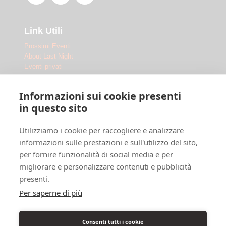
Link Utili
Prossimi Eventi
About Last Night
Eventi privati
IED x Fabrique
Outdoor
Informazioni sui cookie presenti
Le Location
in questo sito
Fabrique Milano
Utilizziamo i cookie per raccogliere e analizzare
Ippodromo Snai San Siro
Ippodromo Snai La Maura
informazioni sulle prestazioni e sull'utilizzo del sito,
Chi siamo
per fornire funzionalità di social media e per
Dove siamo
migliorare e personalizzare contenuti e pubblicità
F.A.Q.
presenti.
Legal
Per saperne di più
Privacy Policy
Cookie Policy
Consenti tutti i cookie
Info Disabili