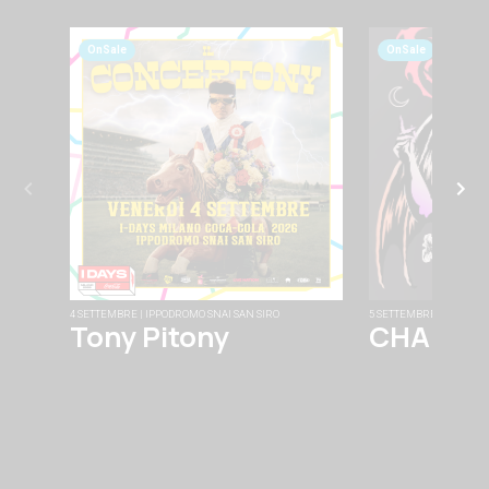
OnSale
OnSale
4 SETTEMBRE | IPPODROMO SNAI SAN SIRO
5 SETTEMBRE | FABRIQU
Tony Pitony
CHAINS