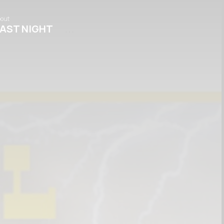
out
Fabrique
Galleries
Fabrique
AST NIGHT
10 YEARS
IED 4 FBRQ
PAR