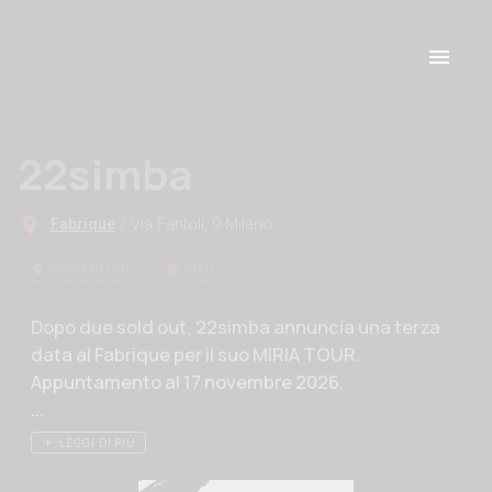
22simba
Fabrique
/ Via Fantoli, 9 Milano
PORTAMI QUI
INFO
Descrizione evento
Dopo due sold out, 22simba annuncia una terza
data al Fabrique per il suo MIRIA TOUR.
Appuntamento al 17 novembre 2026.
...
LEGGI DI PIÙ