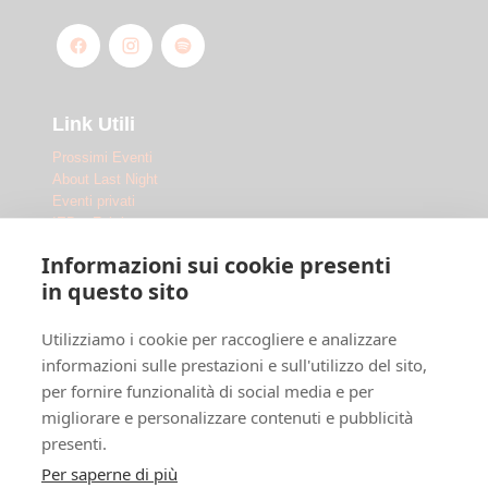
Link Utili
Prossimi Eventi
About Last Night
Eventi privati
IED x Fabrique
Outdoor
Informazioni sui cookie presenti
Le Location
in questo sito
Fabrique Milano
Utilizziamo i cookie per raccogliere e analizzare
Ippodromo Snai San Siro
Ippodromo Snai La Maura
informazioni sulle prestazioni e sull'utilizzo del sito,
Chi siamo
per fornire funzionalità di social media e per
Dove siamo
migliorare e personalizzare contenuti e pubblicità
F.A.Q.
presenti.
Legal
Per saperne di più