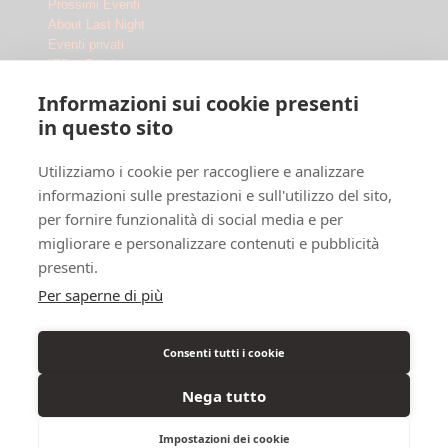
Prossimi Eventi
About Last Night
Eventi privati
IED x Fabrique
Outdoor
Informazioni sui cookie presenti
Le Location
in questo sito
Fabrique Milano
Utilizziamo i cookie per raccogliere e analizzare
Ippodromo Snai San Siro
Ippodromo Snai La Maura
informazioni sulle prestazioni e sull'utilizzo del sito,
Chi siamo
per fornire funzionalità di social media e per
Dove siamo
migliorare e personalizzare contenuti e pubblicità
F.A.Q.
presenti.
Legal
Per saperne di più
Privacy Policy
Cookie Policy
Consenti tutti i cookie
Info Disabili
Nega tutto
Impostazioni dei cookie