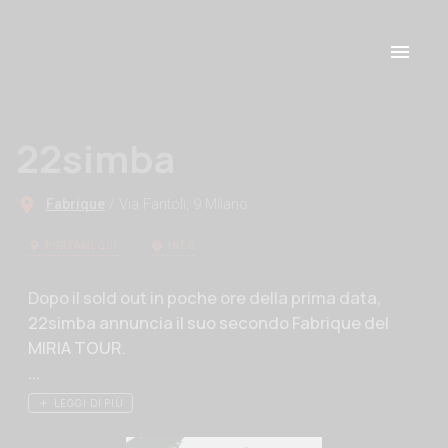
22simba
Fabrique
/ Via Fantoli, 9 Milano
PORTAMI QUI
INFO
Descrizione evento
Dopo il sold out in poche ore della prima data,
22simba annuncia il suo secondo Fabrique del
MIRIA TOUR.
...
LEGGI DI PIÙ